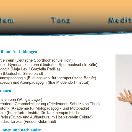
fil und Ausbildungen
rtlehrerin (Deutsche Sporthochschule Köln)
nerk. Gymnastiklehrerin (Deutsche Sporthochschule Köln)
ogin (Maja Lex / Graziella Padilla)
in (Deutscher Skiverband)
ungspädagogin (Bildungswerk für therapeutische Berufe)
peutin und Atempädagogin (Ilse Middendorf Institut)
tionen
slehrerin (Willigis Jäger)
zentrierte Gesprächsführung (Friedemann Schulz von Thun)
torik (Akademie für Motopädagogik und Motopädie)
pie (Frankfurter Institut für Tanztherapie FITT)
ferin (Grund- und Aufbaukurs im Hospizverein Coburg)
n des Tanzes (Friedel Kloke-Eibl)
 innen und nach außen