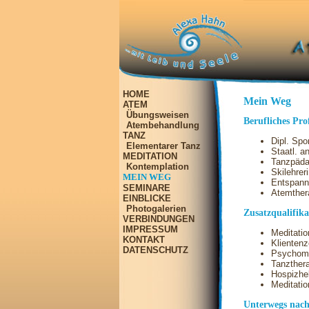
HOME
Mein Weg
ATEM
Übungsweisen
Berufliches Pro
Atembehandlung
TANZ
Dipl. Spo
Elementarer Tanz
Staatl. a
MEDITATION
Tanzpädag
Kontemplation
Skilehrer
MEIN WEG
Entspann
SEMINARE
Atemthera
EINBLICKE
Photogalerien
Zusatzqualifika
VERBINDUNGEN
IMPRESSUM
Meditation
KONTAKT
Klienten
DATENSCHUTZ
Psychomo
Tanzthera
Hospizhel
Meditatio
Unterwegs nach