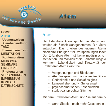
HOME
Atem
ATEM
Übungsweisen
Der Erfahrbare Atem spricht die Menschen 
Atembehandlung
werden als Einheit wahrgenommen. Die Metho
TANZ
entwickelt. Das Erleben des eigenen Atemr
Elementarer Tanz
blockierte Energien frei. Verspannungen lösen 
MEDITATION
Der Erfahrbare Atem ist keine medizinische
Kontemplation
Menschen und mobilisiert die Selbstheilungsk
MEIN WEG
kommen, Lebendigkeit und Kreativität de
SEMINARE
Erfahrbaren Atems wirkt bei
EINBLICKE
Photogalerien
Verspannungen und Blockaden
VERBINDUNGEN
Atemlosigkeit durch anhaltenden Stres
IMPRESSUM
Gedankenflut und Schlaflosigkeit
KONTAKT
Lampenfieber und Prüfungsangst
DATENSCHUTZ
psychosomatischen Beschwerden
stark beanspruchter Stimme
Mit dem Erfahrbaren Atem sind Sie auf dem ri
wenn Sie sich nach mehr Gelassenheit