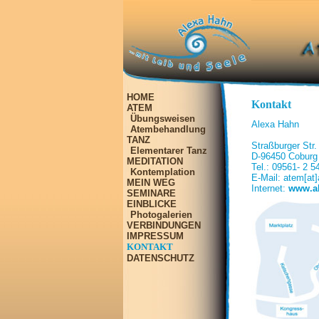
HOME
Kontakt
ATEM
Übungsweisen
Alexa Hahn
Atembehandlung
TANZ
Straßburger Str.
Elementarer Tanz
D-96450 Coburg
MEDITATION
Tel.: 09561- 2 5
Kontemplation
E-Mail: atem[at]
MEIN WEG
Internet:
www.a
SEMINARE
EINBLICKE
Photogalerien
VERBINDUNGEN
IMPRESSUM
KONTAKT
DATENSCHUTZ